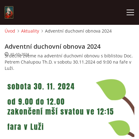
Úvod
Aktuality
Adventní duchovní obnova 2024
POŘAD BOHOSLUŽEB
Adventní duchovní obnova 2024
10. 10. 2024
Srdečně zveme na adventní duchovní obnovu s biblistou Doc.
ŽIVÉ VYSÍLÁNÍ
Petrem Chalupou Th.D. v sobotu 30.11.2024 od 9:00 na faře v
Luži.
AKTUALITY
ČASOPIS CHLUMEČEK
© 2026 eStránky.cz
|
Závadný obsah?
|
Zpracování dat