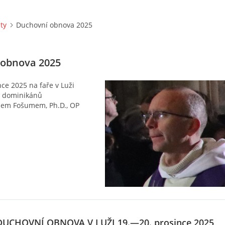
ity
Duchovní obnova 2025
 obnova 2025
ce 2025 na faře v Luži
m dominikánů
šem Fošumem, Ph.D., OP
DUCHOVNÍ OBNOVA V LUŽI 19.—20. prosince 2025