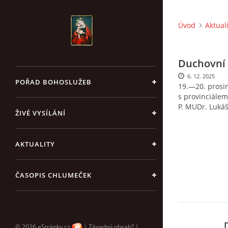
Úvod
Aktual
Duchovní
6. 12. 2025
POŘAD BOHOSLUŽEB
19.—20. prosin
s provinciále
P. MUDr. Luká
ŽIVÉ VYSÍLÁNÍ
AKTUALITY
ČASOPIS CHLUMEČEK
© 2026 eStránky.cz
|
Závadný obsah?
|