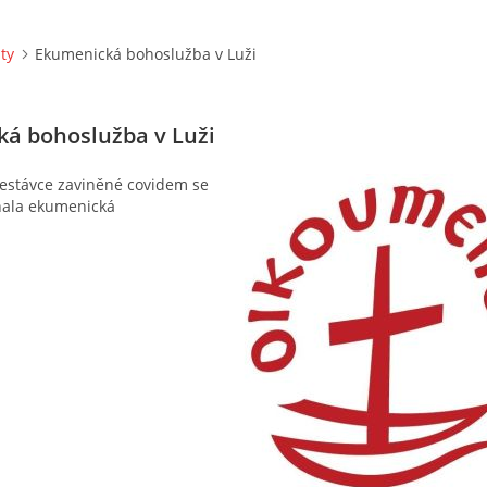
ity
Ekumenická bohoslužba v Luži
á bohoslužba v Luži
řestávce zaviněné covidem se
onala ekumenická