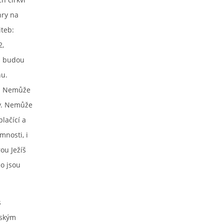
hry na
iteb:
2,
ni budou
nu.
t. Nemůže
vy. Nemůže
lačící a
mnosti, i
ou Ježíš
do jsou
s
nským