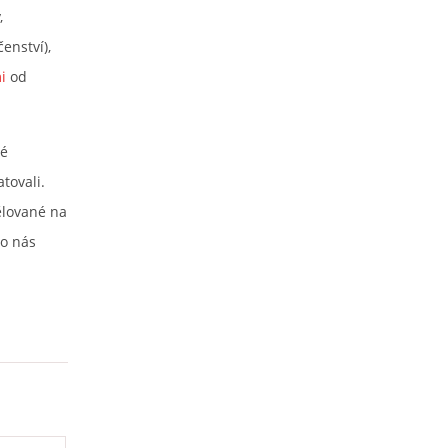
,
enství),
i
od
lé
tovali.
ělované na
co nás