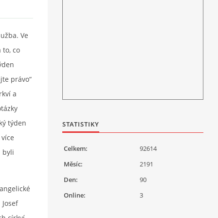
lužba. Ve
 to, co
týden
jte právo“
kví a
otázky
ký týden
STATISTIKY
 více
Celkem:
92614
 byli
Měsíc:
2191
Den:
90
vangelické
Online:
3
 Josef
h církví