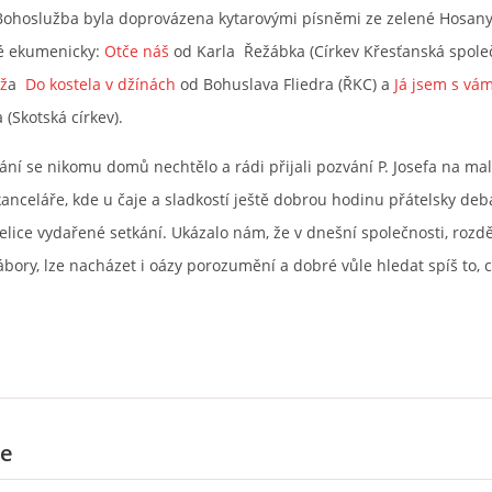
ohoslužba byla doprovázena kytarovými písněmi ze zelené Hosany
é ekumenicky:
Otče náš
od Karla Řežábka (Církev Křesťanská společ
íž
a
Do kostela v džínách
od Bohuslava Fliedra (ŘKC) a
Já jsem s vám
(Skotská církev).
ní se nikomu domů nechtělo a rádi přijali pozvání P. Josefa na ma
anceláře, kde u čaje a sladkostí ještě dobrou hodinu přátelsky deba
elice vydařené setkání. Ukázalo nám, že v dnešní společnosti, rozd
ábory, lze nacházet i oázy porozumění a dobré vůle hledat spíš to, 
e