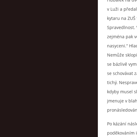
v Luži a předa
kytaru na ZUŠ 
Spravedlnost. 
zejména pak ve
nasyceni.“ Hla
Nemůže sklopit
se bázlivě vym
se schovávat z
tichý. Nesprav
kdyby musel sl
jmenuje v blah
pronásledováni
Po kázání násl
poděkováním i