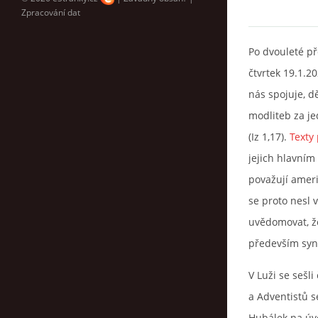
Zpracování dat
Po dvouleté p
čtvrtek 19.1.20
nás spojuje, d
modliteb za je
(Iz 1,17).
Texty
jejich hlavním
považují ameri
se proto nesl 
uvědomovat, že
především syn
V Luži se sešli
a Adventistů s
Hubálek na úvo