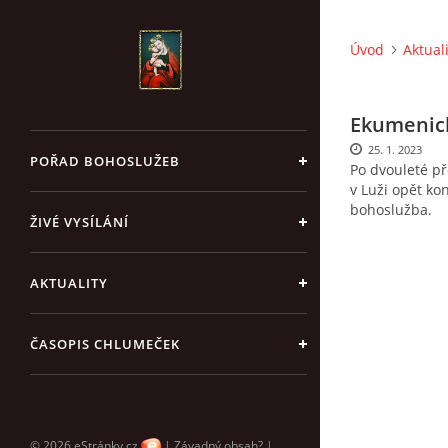
Úvod
Aktual
Ekumenick
25. 1. 2023
POŘAD BOHOSLUŽEB
Po dvouleté p
v Luži opět k
bohoslužba.
ŽIVÉ VYSÍLÁNÍ
AKTUALITY
ČASOPIS CHLUMEČEK
© 2026 eStránky.cz
|
Závadný obsah?
|