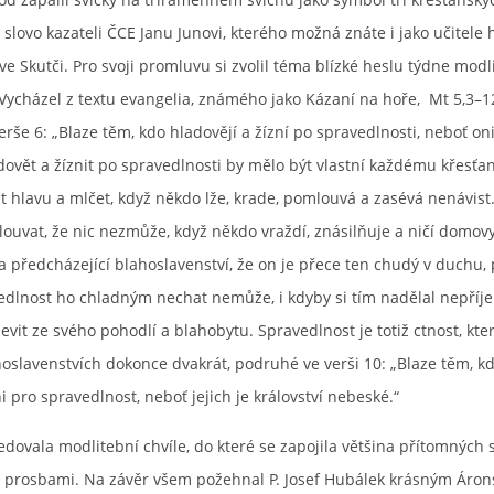
l slovo kazateli ČCE Janu Junovi, kterého možná znáte i jako učitele 
ve Skutči. Pro svoji promluvu si zvolil téma blízké heslu týdne modl
Vycházel z textu evangelia, známého jako Kázaní na hoře, Mt 5,3–1
rše 6: „Blaze těm, kdo hladovějí a žízní po spravedlnosti, neboť o
dovět a žíznit po spravedlnosti by mělo být vlastní každému křesťa
 hlavu a mlčet, když někdo lže, krade, pomlouvá a zasévá nenávis
louvat, že nic nezmůže, když někdo vraždí, znásilňuje a ničí domo
a předcházející blahoslavenství, že on je přece ten chudý v duchu, p
edlnost ho chladným nechat nemůže, i kdyby si tím nadělal nepříje
evit ze svého pohodlí a blahobytu. Spravedlnost je totiž ctnost, kter
oslavenstvích dokonce dvakrát, podruhé ve verši 10: „Blaze těm, k
 pro spravedlnost, neboť jejich je království nebeské.“
edovala modlitební chvíle, do které se zapojila většina přítomných 
 prosbami. Na závěr všem požehnal P. Josef Hubálek krásným Áro