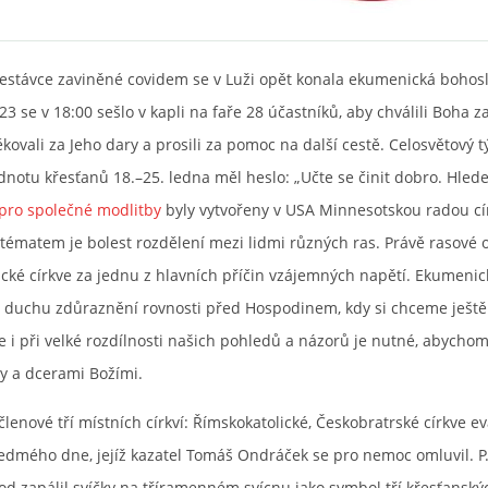
řestávce zaviněné covidem se v Luži opět konala ekumenická bohos
23 se v 18:00 sešlo v kapli na faře 28 účastníků, aby chválili Boha za
ěkovali za Jeho dary a prosili za pomoc na další cestě. Celosvětový 
dnotu křesťanů 18.–25. ledna měl heslo: „Učte se činit dobro. Hlede
 pro společné modlitby
byly vytvořeny v USA Minnesotskou radou cír
 tématem je bolest rozdělení mezi lidmi různých ras. Právě rasové 
cké církve za jednu z hlavních příčin vzájemných napětí. Ekumenic
v duchu zdůraznění rovnosti před Hospodinem, kdy si chceme ještě
 i při velké rozdílnosti našich pohledů a názorů je nutné, abychom
y a dcerami Božími.
 členové tří místních církví: Římskokatolické, Českobratrské církve e
edmého dne, jejíž kazatel Tomáš Ondráček se pro nemoc omluvil. P.
d zapálil svíčky na tříramenném svícnu jako symbol tří křesťanskýc