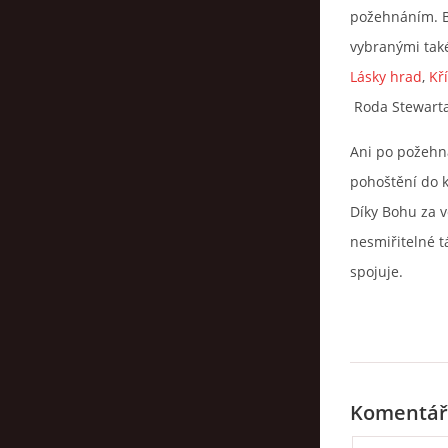
požehnáním. B
vybranými tak
Lásky hrad
,
Kř
Roda Stewarta 
Ani po požehná
pohoštění do k
Díky Bohu za v
nesmiřitelné t
spojuje.
Komentář