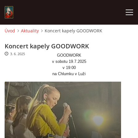
Úvod
Aktuality
Koncert kapely GOODWORK
POŘAD BOHOSLUŽEB
Koncert kapely GOODWORK
3. 6. 2025
GOODWORK
ŽIVÉ VYSÍLÁNÍ
v sobotu 19.7.2025
v 19:00
na Chlumku v Luži
AKTUALITY
ČASOPIS CHLUMEČEK
© 2026 eStránky.cz
|
Závadný obsah?
|
Zpracování dat