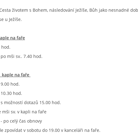
esta životem s Bohem, následování Ježíše, Bůh jako nesnadné dobr
se u Ježíše.
kaple na faře
0 hod.
po mši sv.. 7.40 hod.
– kaple na faře
9.00 hod.
10.30 hod.
 s možností dotazů 15.00 hod.
mši sv. v kapli na faře
- po celý čas obnovy
de zpovídat v sobotu do 19.00 v kanceláři na faře.