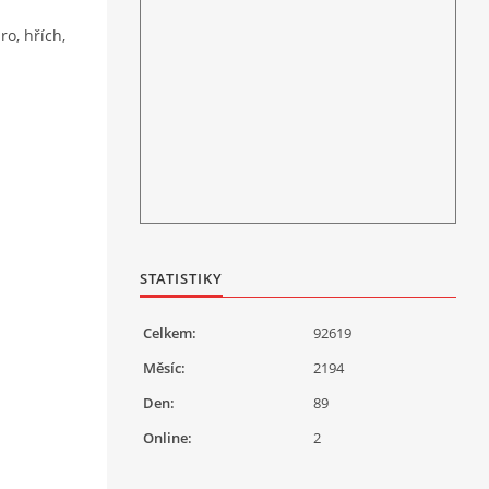
o, hřích,
STATISTIKY
Celkem:
92619
Měsíc:
2194
Den:
89
Online:
2