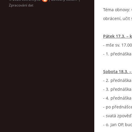
Zpracování dat
Téma obnovy: C
obrácení, učit 
Pátek 17.3. – 
-
mše sv. 17.0
-
1. přednáška 
Sobota 18.3. 
-
2. přednáška
-
3. přednáška
-
4. přednáška
-
po přednášce 
-
svatá zpověď 
-
o. Jan OP, bu