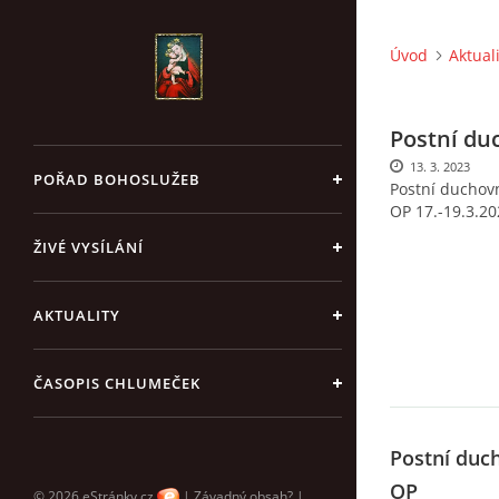
Úvod
Aktual
Postní du
13. 3. 2023
POŘAD BOHOSLUŽEB
Postní duchov
OP 17.-19.3.20
ŽIVÉ VYSÍLÁNÍ
AKTUALITY
ČASOPIS CHLUMEČEK
Postní duc
OP
© 2026 eStránky.cz
|
Závadný obsah?
|