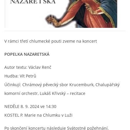
V rámci třetí chlumecké pouti zveme na koncert
POPELKA NAZARETSKÁ
Autor textu: Václav Renč
Hudba: Vít Petrů
Účinkují: Chrámový pěvecký sbor Krucemburk, Chalupářský
komorní orchestr, Lukáš Křivský – recitace
NEDĚLE 8. 9. 2024 ve 14:30
KOSTEL P. Marie na Chlumku v Luži
Po skončení koncertu následuje Svátostné požehnání.