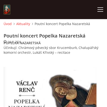
Úvod
Aktuality
Poutní koncert Popelka Nazaretská
POŘAD BOHOSLUŽEB
Poutní koncert Popelka Nazaretská
14. 8. 2024
POPELKA NAZARETSKÁ
ŽIVÉ VYSÍLÁNÍ
Účinkují: Chrámový pěvecký sbor Krucemburk, Chalupářský
komorní orchestr, Lukáš Křivský – recitace
AKTUALITY
ČASOPIS CHLUMEČEK
© 2026 eStránky.cz
|
Závadný obsah?
|
Zpracování dat