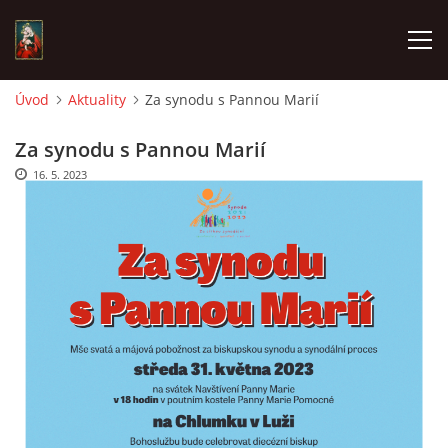
Úvod
Aktuality
Za synodu s Pannou Marií
POŘAD BOHOSLUŽEB
Za synodu s Pannou Marií
16. 5. 2023
ŽIVÉ VYSÍLÁNÍ
AKTUALITY
ČASOPIS CHLUMEČEK
© 2026 eStránky.cz
|
Závadný obsah?
|
Zpracování dat