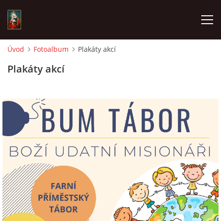
Úvod
Fotoalbum
Plakáty akcí
POŘAD BOHOSLUŽEB
Plakáty akcí
ŽIVÉ VYSÍLÁNÍ
AKTUALITY
ČASOPIS CHLUMEČEK
© 2026 eStránky.cz
|
Závadný obsah?
|
Zpracování dat