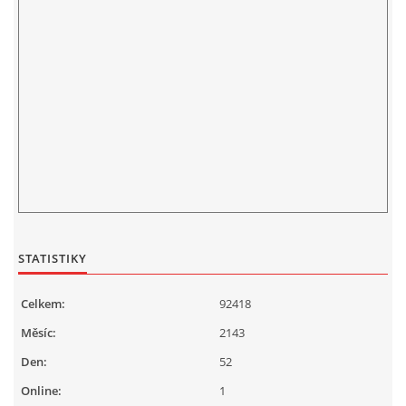
STATISTIKY
Celkem:
92418
Měsíc:
2143
Den:
52
Online:
1