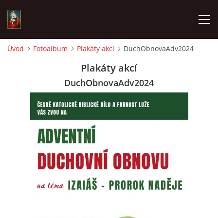
Úvod
Fotoalbum
Plakáty akcí
DuchObnovaAdv2024
POŘAD BOHOSLUŽEB
Plakáty akcí
DuchObnovaAdv2024
ŽIVÉ VYSÍLÁNÍ
AKTUALITY
ČASOPIS CHLUMEČEK
© 2026 eStránky.cz
|
Závadný obsah?
|
Zpracování dat